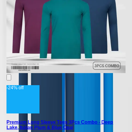
-24% off
Premium Long Sleeve Tees 3Pcs Combo - Deep
Lake, Italian Plum & Blue Opal