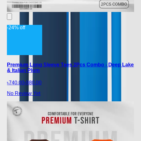
-24% off
Premium Long Sleeve Tees 2Pcs Combo - Deep Lake
& Italian Plum
৳740.00
৳980.00
No Review Yet