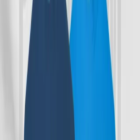
165-175 GSM
👉
1/1 Spandex RIB Collar
👉
Re-active Dyed
👉
Enzyme and Silicon Washed
👉
Shrinkage Controlled
👉
Description
Reviews (0)
-
এই
প্রিমিয়াম টি
শার্টগুলো এক্সপোর্ট
গার্মেন্টসে
তৈরি
করা হয়েছে।
আরামদায়ক
💥
%
-
১০০
কটন
কাপড়ে
তৈরি। টি
শার্টগুলো ১৬৫-১৭৫ জিএসএম। এক্সপোর্ট
নিটিং
মেশিনে
উন্নত
ফেব্রিক
কন্সট্রাকশনে
ফেব্রিকগুলো
তৈরি
করা হয়েছে।
এক্সপোর্ট
-
-
ডাইং-এ
রি
এ্যাকটিভ ডাইং,
এনজাইম
ও সিলিকন
ওয়াস
করা
আছে। টি
শার্টগুলো
সিনক্রেজ
কন্ট্রোল করে
তৈরি
করা হয়েছে।
বার বার
ওয়াস
করার
পরেও সংকুচিত
হওয়ার
সম্ভাবনা
নেই
💥
Size Measurement in Inches
👉
Size Chest (Round) Length Sleeve