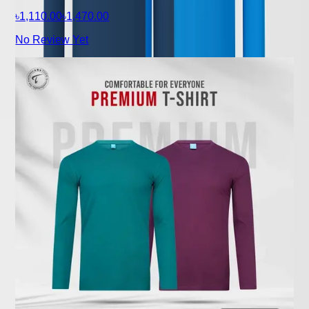
৳1,110.00
৳1,470.00
No Review Yet