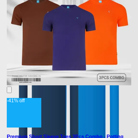
-41% off
Premium Short Sleeve Tees 3Pcs Combo - Potting