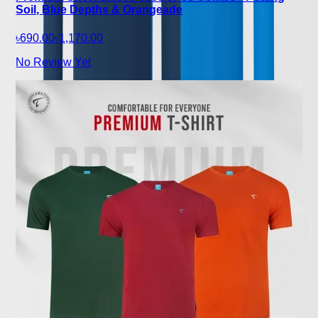
Soil, Blue Depths & Orangeade
৳690.00
৳1,170.00
No Review Yet