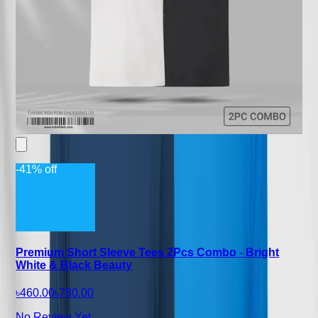
-41% off
Premium Short Sleeve Tees 2Pcs Combo - Bright
White & Black Beauty
৳460.00
৳780.00
No Review Yet