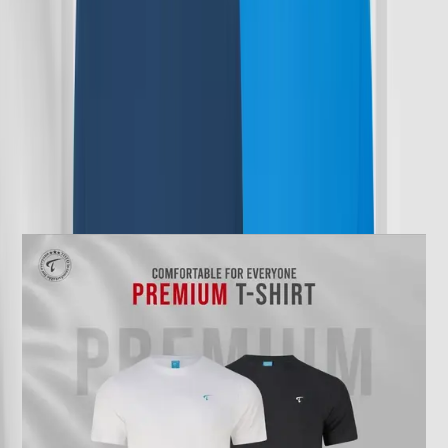
M 39 27.5 8.5
L 40.5 28 8.75
XL 43 29 9
2XL 45 30 9.25
---
Similar Products