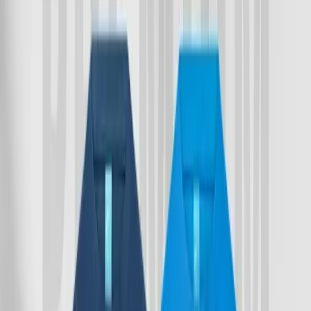
Tees 2Pcs Combo - Blue
Opal & Methyl Blue
Share
৳740.00
৳980.00
Size:
M
L
XL
2XL
36 in stock
Add To Cart
Buy Now
100% Cotton
👉
Long Sleeve
👉
Round Neck
👉
Regular Fit
👉