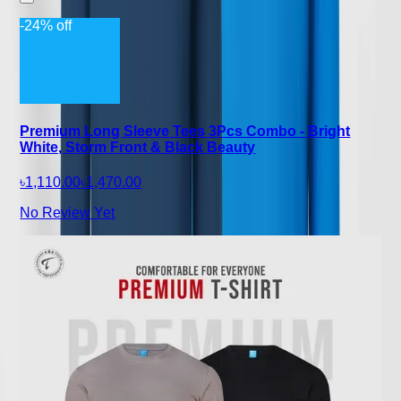
-24% off
Premium Long Sleeve Tees 3Pcs Combo - Bright
White, Storm Front & Black Beauty
৳1,110.00
৳1,470.00
No Review Yet