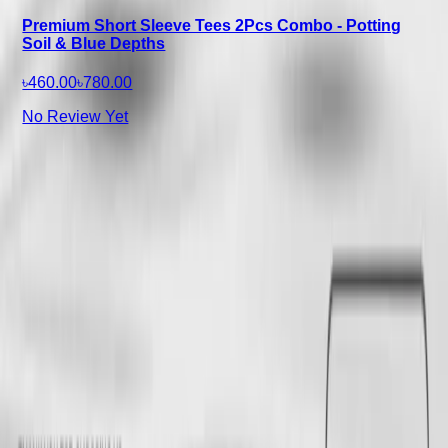
Premium Short Sleeve Tees 2Pcs Combo - Potting
Soil & Blue Depths
৳460.00
৳780.00
No Review Yet
Top Categories
CLOTHING
WATCHES
BAGS
BRACELETS
ACCESSORIES
Contact Information