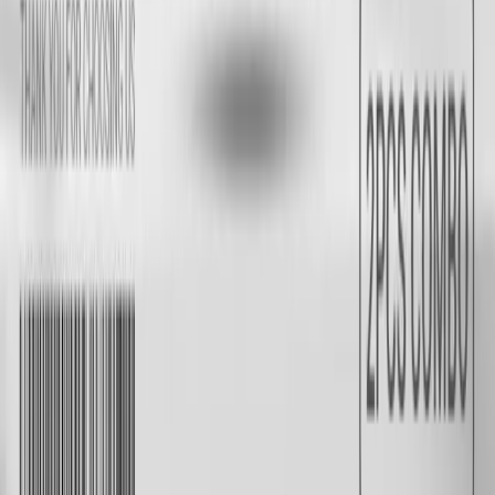
🕒 Order Online Anytime
🎧 Customer Support Available: 9:00 AM – 10:00 PM
📞 +88 01611993520
✉️ totolifebd@gmail.com
📌 Baitul Asad, 143/7, Professor Khagendranath
Chakraborti Road, Golachipa, Narayanganj Sadar
Information & Policies
Contact Us
About Us
Return, Refund, Exchange & Cancellation
Policy
NCC E-TRADE LICENSE NO.
TRAD/NCC/0001420/2024
Copyright © 2026 TOTO LIFE. All rights reserved.
Track Order