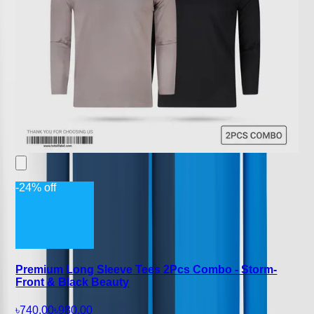
-24% off
Premium Long Sleeve Tees 2Pcs Combo - Storm-
Front & Black Beauty
৳740.00
৳980.00