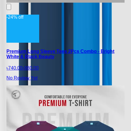
-24% off
Premium Long Sleeve Tees 2Pcs Combo - Bright
White & Black Beauty
৳740.00
৳980.00
No Review Yet