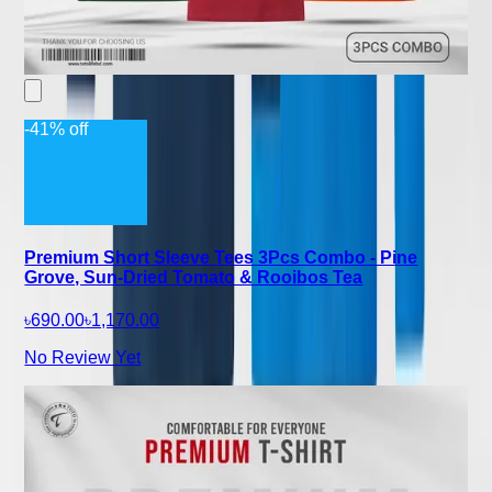
-41% off
Premium Short Sleeve Tees 3Pcs Combo - Pine
Grove, Sun-Dried Tomato & Rooibos Tea
৳690.00
৳1,170.00
No Review Yet